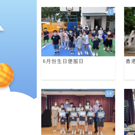
1
6月份生日便服日
香
19