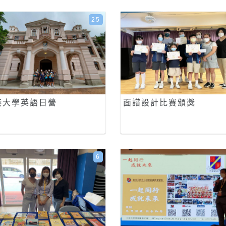
25
港大學英語日營
面譜設計比賽頒獎
6