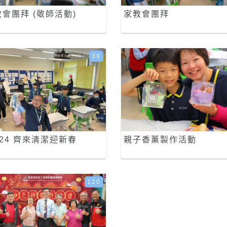
會團拜 (敬師活動)
家教會團拜
39
-24 齊來清潔迎新春
親子香薰製作活動
120