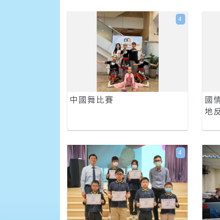
4
中國舞比賽
國
地反
4