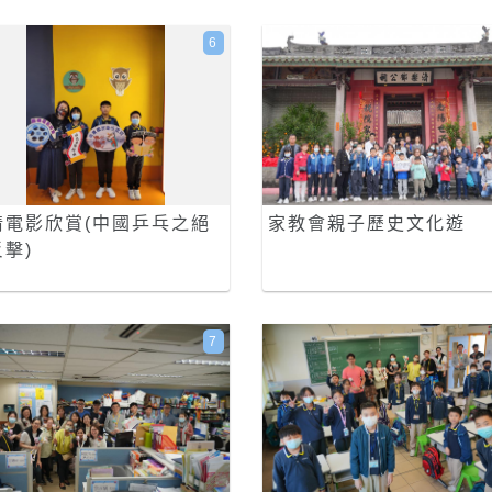
6
情電影欣賞(中國乒乓之絕
家教會親子歷史文化遊
擊)
7