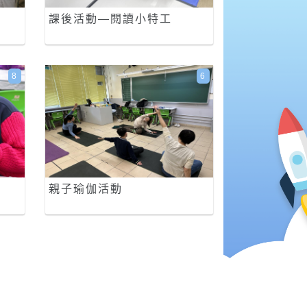
課後活動—閱讀小特工
8
6
親子瑜伽活動