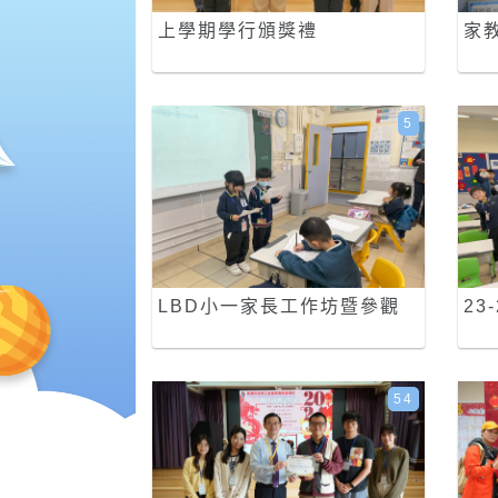
上學期學行頒獎禮
家教
5
LBD小一家長工作坊暨參觀
23
54