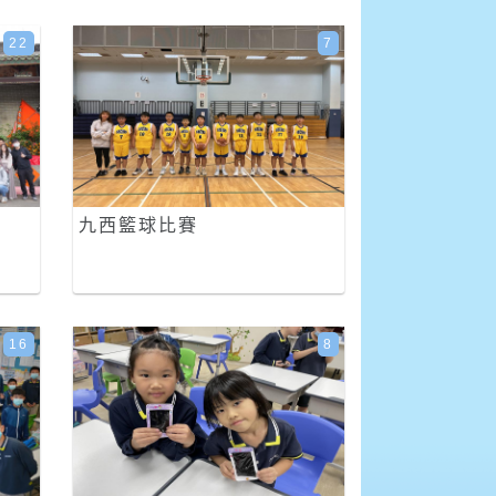
22
7
九西籃球比賽
16
8