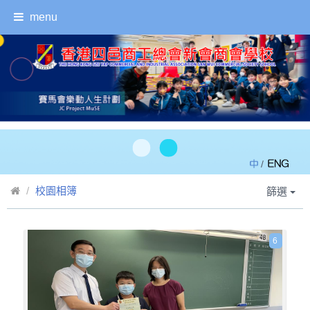
menu
/
校園相簿
篩選
6