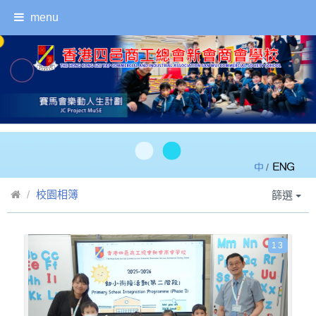
menu
/
校園相簿
篩選
13