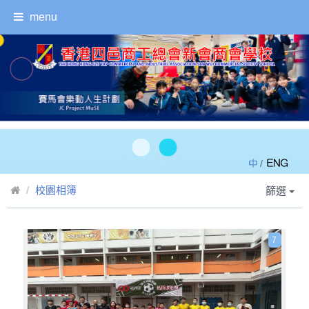
menu
/
校園相簿
篩選
7