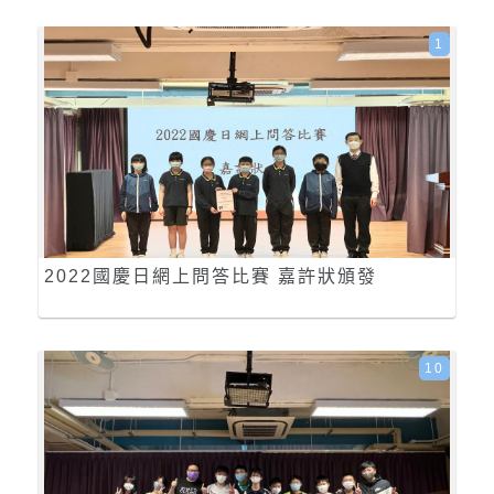
1
2022國慶日網上問答比賽 嘉許狀頒發
10