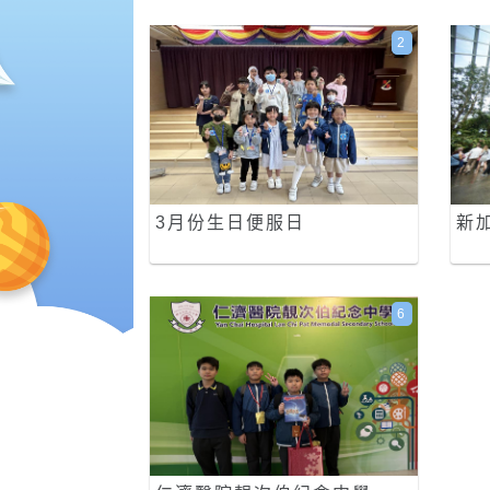
2
3月份生日便服日
新
6