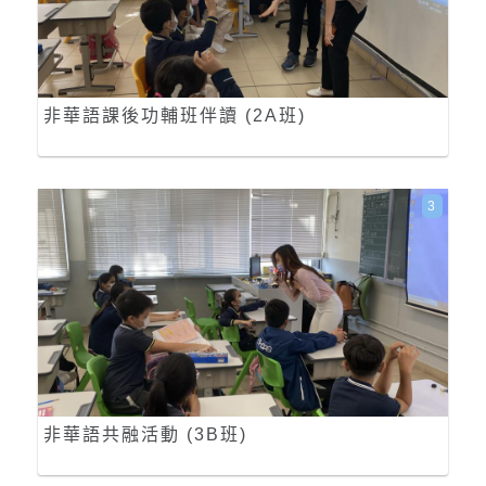
非華語課後功輔班伴讀 (2A班)
3
非華語共融活動 (3B班)