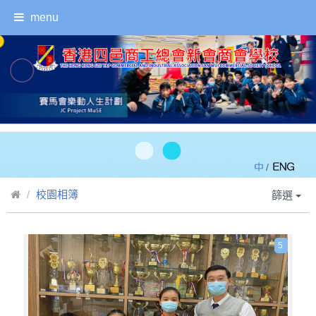
menu
/
校園相簿
篩選
5