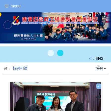
menu
/
校園相簿
篩選
7