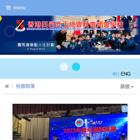
menu
/
校園相簿
篩選
3