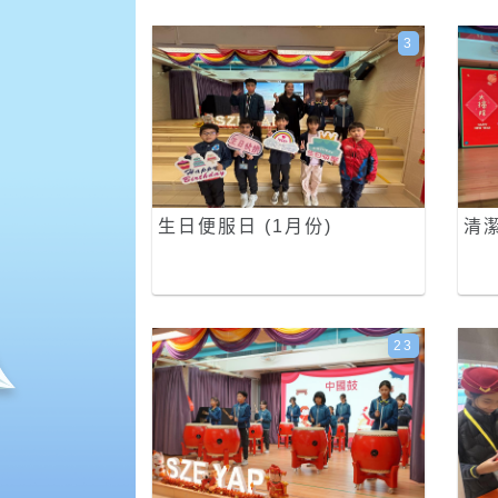
3
生日便服日 (1月份)
清
23