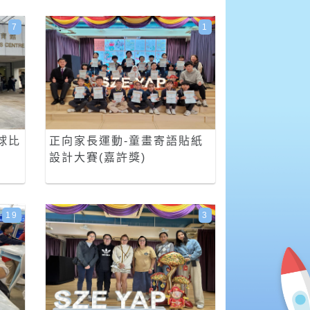
7
1
球比
正向家長運動-童畫寄語貼紙
設計大賽(嘉許獎)
19
3