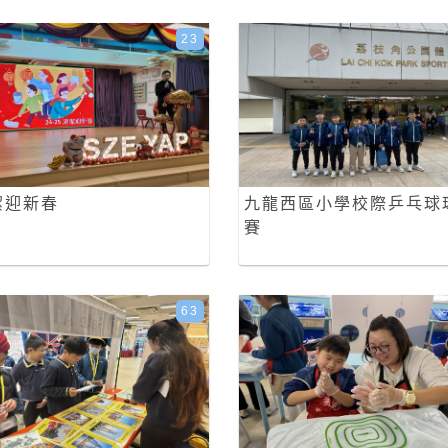
23
潔迎新春
九龍西區小學校際乒乓球
賽
63