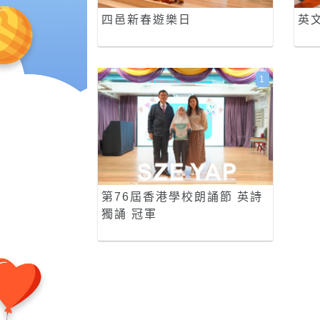
四邑新春遊樂日
英
1
第76屆香港學校朗誦節 英詩
獨誦 冠軍