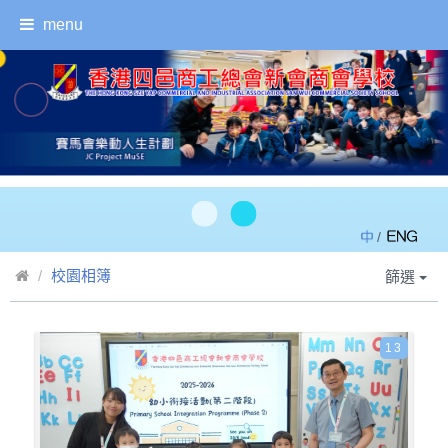
menu
/
校園相簿
篩選
13