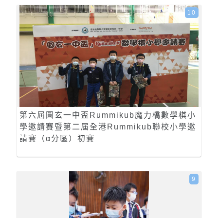
10
第六屆圓玄一中盃Rummikub魔力橋數學棋小
學邀請賽暨第二屆全港Rummikub聯校小學邀
請賽（α分區）初賽
9