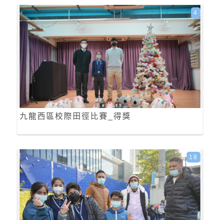
4
九龍西區校際田徑比賽_得獎
18