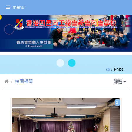
menu
/
校園相簿
篩選
2