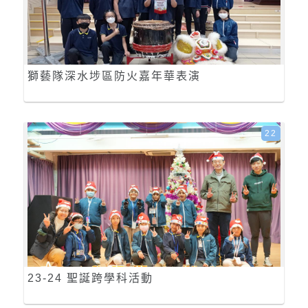
獅藝隊深水埗區防火嘉年華表演
22
23-24 聖誕跨學科活動