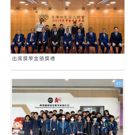
出席獎學金頒獎禮
47