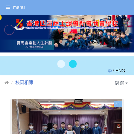
menu
/
校園相簿
篩選
21