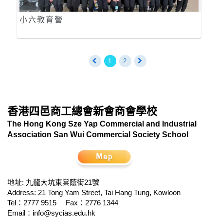
小六教育營
1
2
香港四邑商工總會新會商會學校
The Hong Kong Sze Yap Commercial and Industrial
Association San Wui Commercial Society School
地址: 九龍大坑東棠蔭街21號
Address: 21 Tong Yam Street, Tai Hang Tung, Kowloon
Tel：2777 9515
Fax：2776 1344
Email：
info@sycias.edu.hk