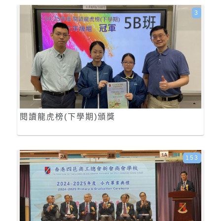
3
閱讀龍虎榜(下學期)頒獎
153