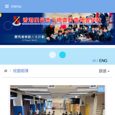
menu
/
校園相簿
篩選
25