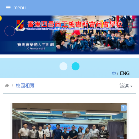
menu
/
校園相簿
篩選
7