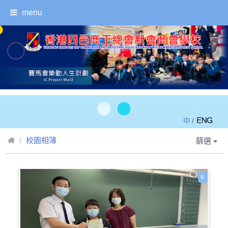
menu
/
校園相簿
篩選
6