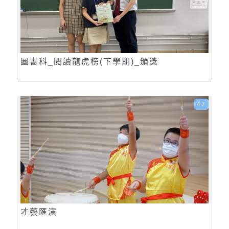
圖書科_閱讀龍虎榜(下學期)_頒獎
47
才藝匯演