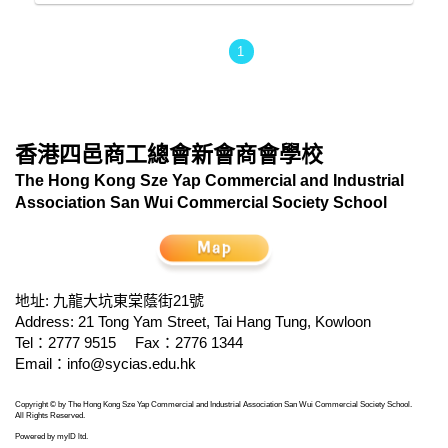
1
香港四邑商工總會新會商會學校
The Hong Kong Sze Yap Commercial and Industrial
Association San Wui Commercial Society School
地址: 九龍大坑東棠蔭街21號
Address: 21 Tong Yam Street, Tai Hang Tung, Kowloon
Tel：2777 9515
Fax：2776 1344
Email：
info@sycias.edu.hk
Copyright © by The Hong Kong Sze Yap Commercial and Industrial Association San Wui Commercial Society School.
All Rights Reserved.
Powered by
myID ltd
.