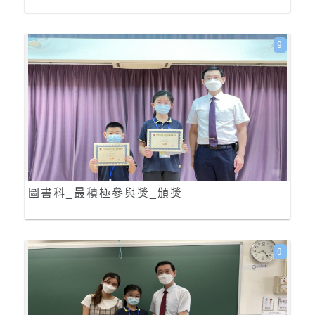
9
圖書科_最積極參與獎_頒獎
9