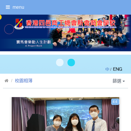
menu
/
校園相簿
篩選
44