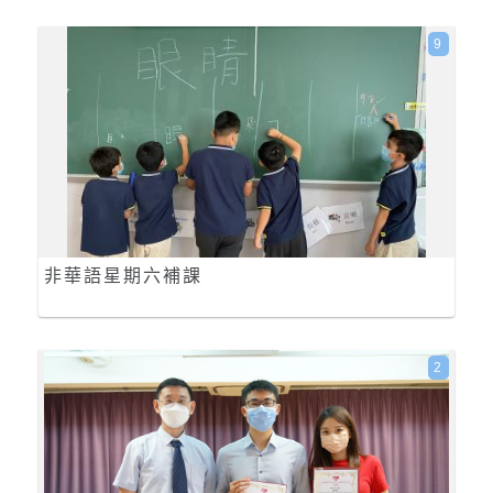
9
非華語星期六補課
2