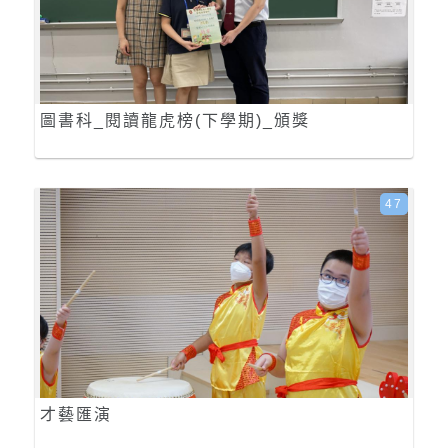
圖書科_閱讀龍虎榜(下學期)_頒獎
47
才藝匯演