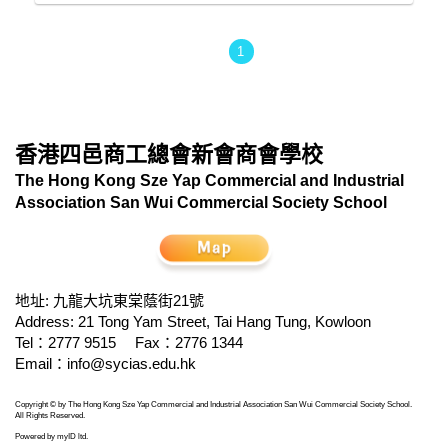
1
香港四邑商工總會新會商會學校
The Hong Kong Sze Yap Commercial and Industrial
Association San Wui Commercial Society School
地址: 九龍大坑東棠蔭街21號
Address: 21 Tong Yam Street, Tai Hang Tung, Kowloon
Tel：2777 9515
Fax：2776 1344
Email：
info@sycias.edu.hk
Copyright © by The Hong Kong Sze Yap Commercial and Industrial Association San Wui Commercial Society School.
All Rights Reserved.
Powered by
myID ltd
.