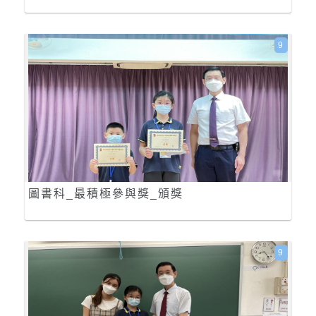
9
圖書科_最積極參與獎_頒獎
9