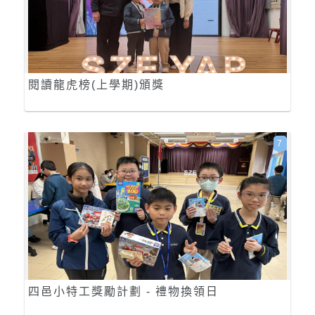
閱讀龍虎榜(上學期)頒獎
7
四邑小特工獎勵計劃 - 禮物換領日