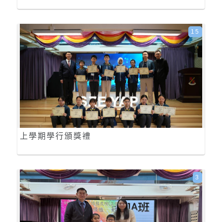
15
上學期學行頒獎禮
3