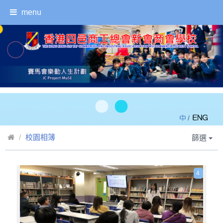
menu
/
校園相簿
篩選
4