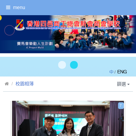
menu
/
校園相簿
篩選
7