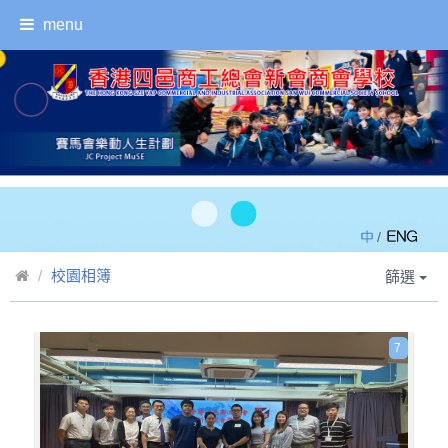
menu
/
校園相簿
篩選
7