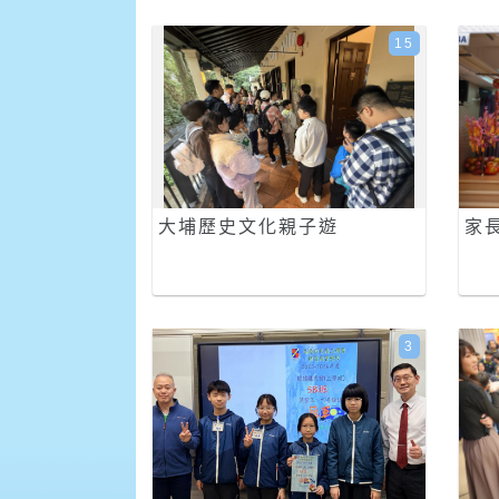
15
大埔歷史文化親子遊
家
3