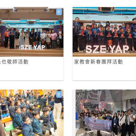
4
長也敬師活動
家教會新春團拜活動
8