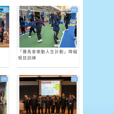
5
66
「賽馬會樂動人生計劃」障礙
競技訓練
19
11