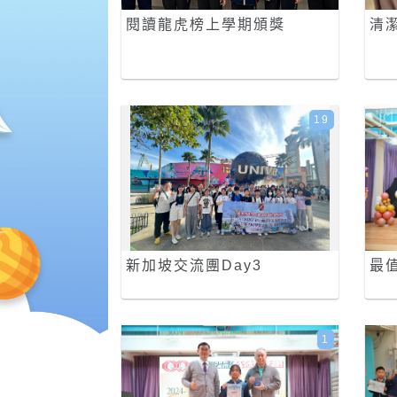
閱讀龍虎榜上學期頒獎
清
19
新加坡交流團Day3
最
1