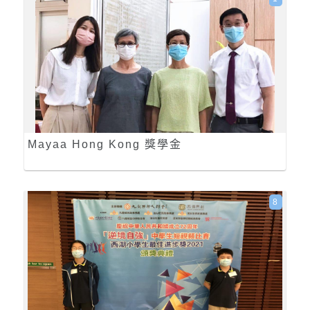
Mayaa Hong Kong 獎學金
8