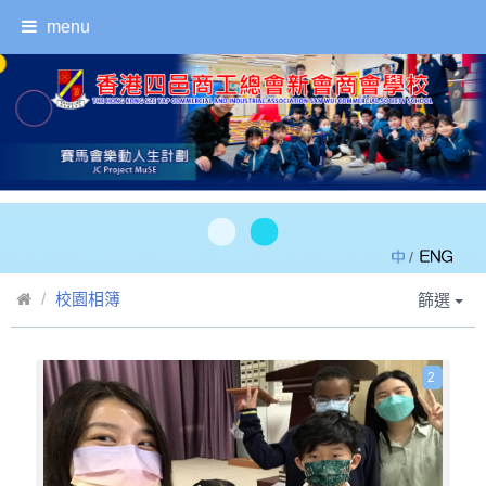
menu
/
校園相簿
篩選
2