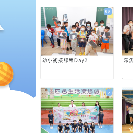
69
幼小銜接課程Day2
深
5