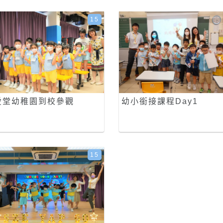
15
愛堂幼稚園到校參觀
幼小銜接課程Day1
15