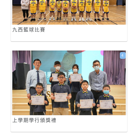
九西籃球比賽
4
上學期學行頒獎禮