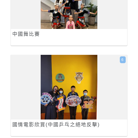
中國舞比賽
6
國情電影欣賞(中國乒乓之絕地反擊)