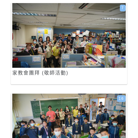
7
家教會團拜 (敬師活動)
16