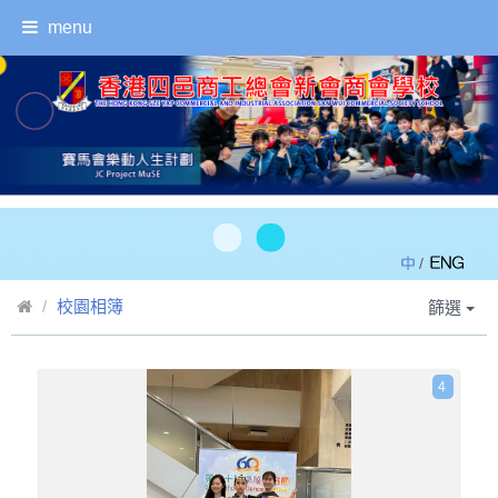
menu
/
校園相簿
篩選
4