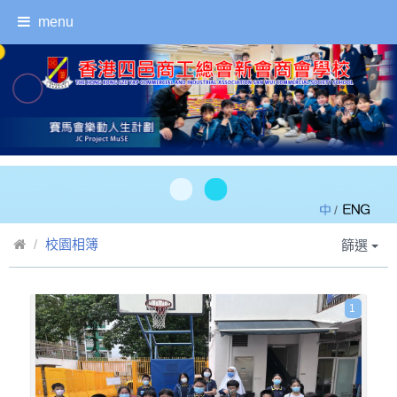
menu
/
校園相簿
篩選
1