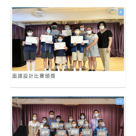
4
面譜設計比賽頒獎
10