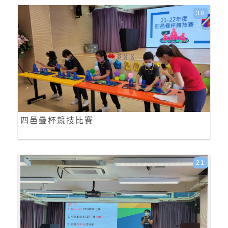
38
四邑疊杯競技比賽
21