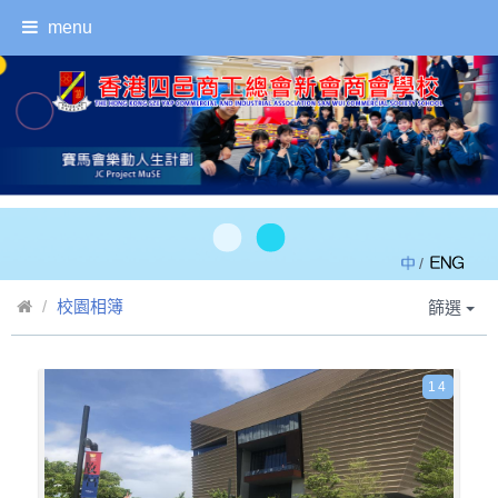
menu
/
校園相簿
篩選
14