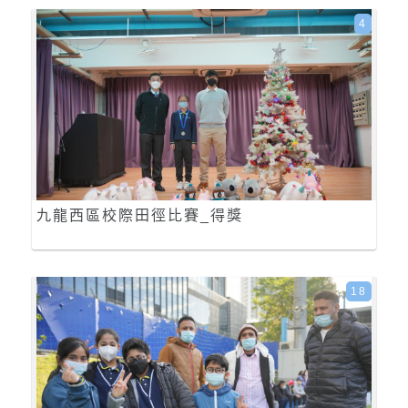
4
九龍西區校際田徑比賽_得獎
18