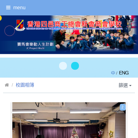
menu
/
校園相簿
篩選
2