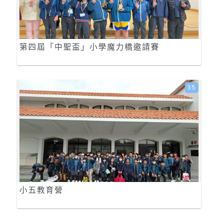
第四屆「中聖盃」小學魔力橋邀請賽
35
小五教育營