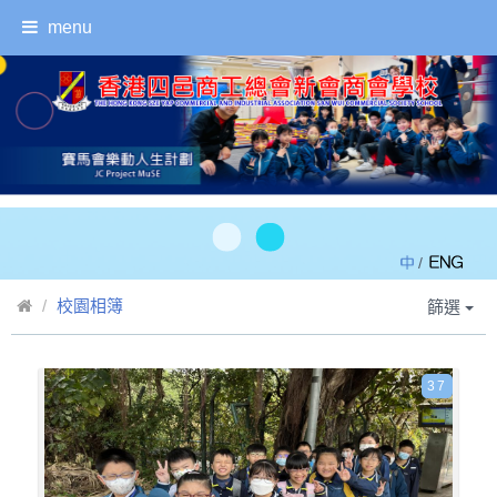
menu
/
校園相簿
篩選
37