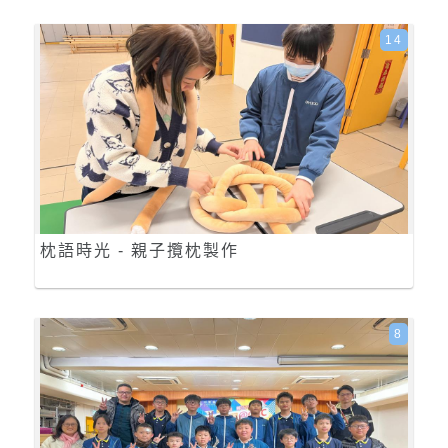
14
枕語時光 - 親子攬枕製作
8