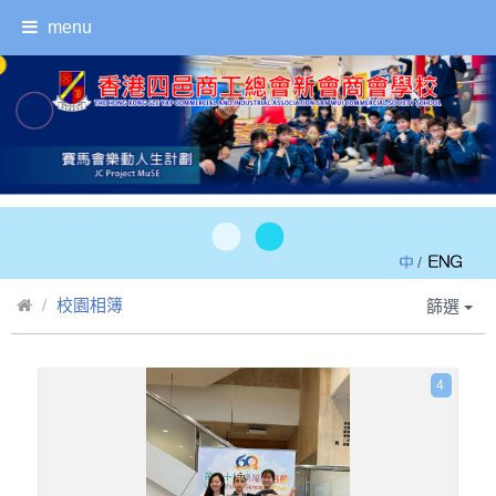
menu
/
校園相簿
篩選
4