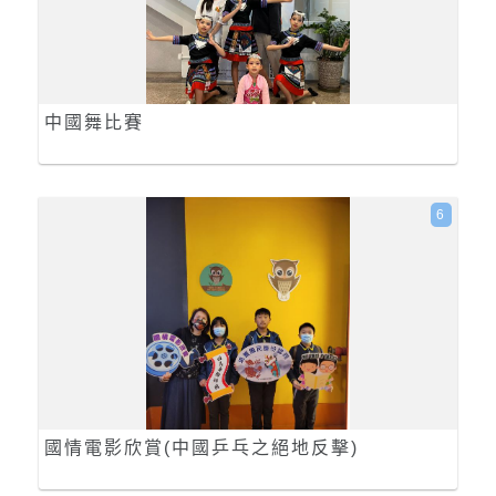
中國舞比賽
6
國情電影欣賞(中國乒乓之絕地反擊)