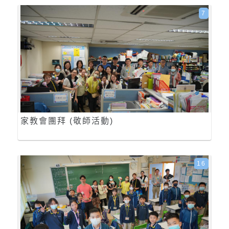
7
家教會團拜 (敬師活動)
16