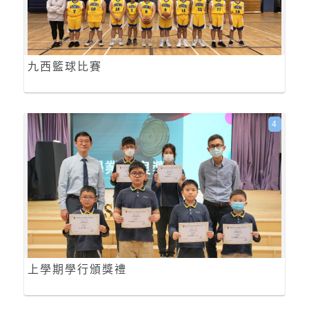
九西籃球比賽
4
上學期學行頒獎禮