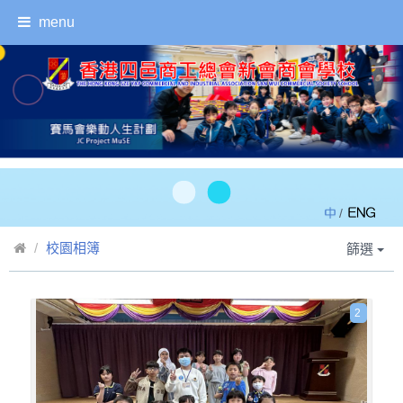
menu
/
校園相簿
篩選
2