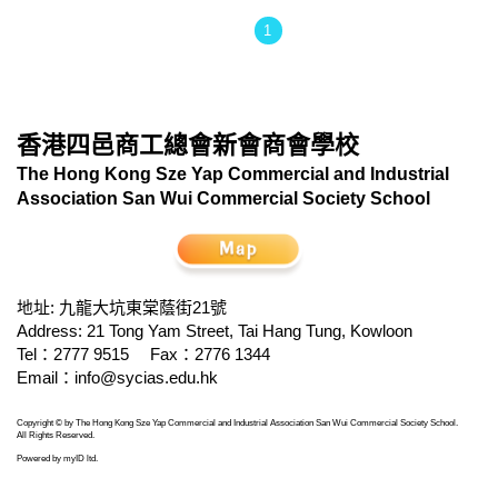
1
香港四邑商工總會新會商會學校
The Hong Kong Sze Yap Commercial and Industrial
Association San Wui Commercial Society School
地址: 九龍大坑東棠蔭街21號
Address: 21 Tong Yam Street, Tai Hang Tung, Kowloon
Tel：2777 9515
Fax：2776 1344
Email：
info@sycias.edu.hk
Copyright © by The Hong Kong Sze Yap Commercial and Industrial Association San Wui Commercial Society School.
All Rights Reserved.
Powered by
myID ltd
.