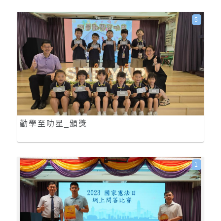
5
勤學至叻星_頒獎
1