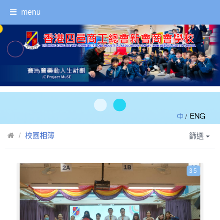
menu
/
校園相簿
篩選
35