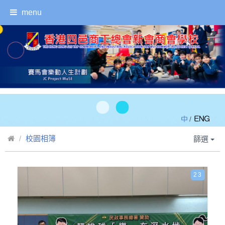
menu
/
校園相簿
篩選
23