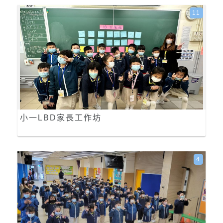
11
小一LBD家長工作坊
4