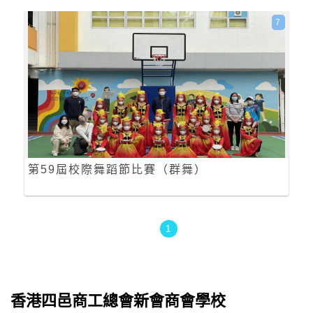
7
第59屆校際舞蹈節比賽（群舞）
1
香港四邑商工總會新會商會學校