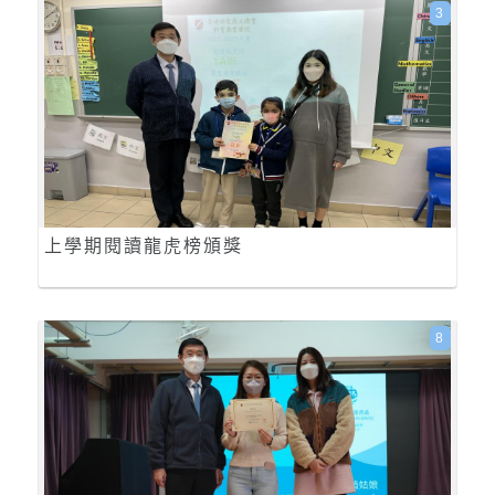
3
上學期閱讀龍虎榜頒獎
8