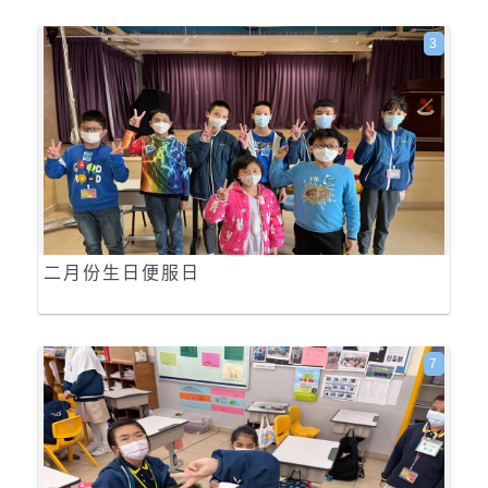
3
二月份生日便服日
7