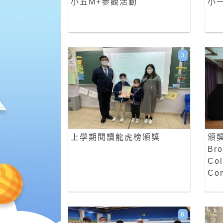
小五M+參觀活動
小
3
上學期閱讀龍虎榜頒獎
頒獎
Bro
Col
Com
8