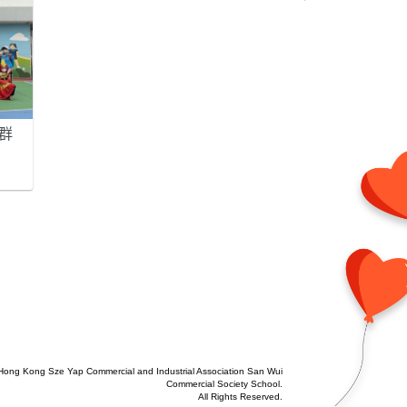
群
Hong Kong Sze Yap Commercial and Industrial Association San Wui
Commercial Society School.
All Rights Reserved.