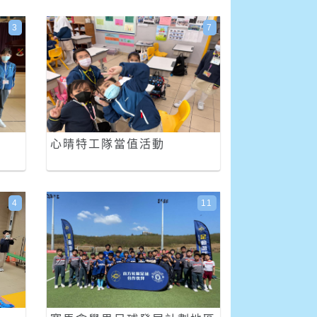
3
7
心晴特工隊當值活動
4
11