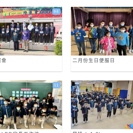
98
運會
二月份生日便服日
11