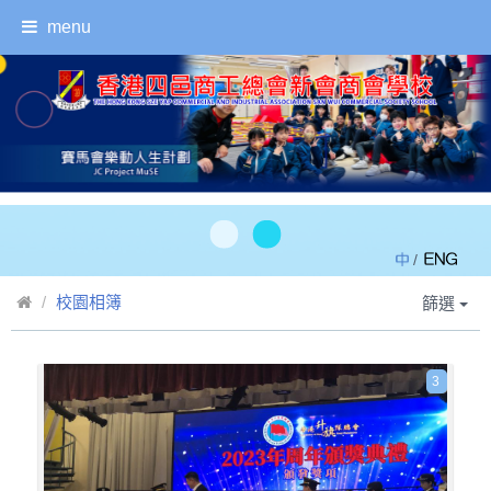
menu
/
校園相簿
篩選
3