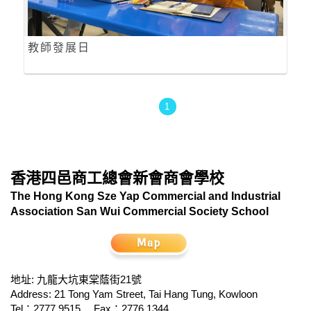
教師發展日
1
香港四邑商工總會新會商會學校
The Hong Kong Sze Yap Commercial and Industrial
Association San Wui Commercial Society School
地址: 九龍大坑東棠蔭街21號
Address: 21 Tong Yam Street, Tai Hang Tung, Kowloon
Tel：2777 9515
Fax：2776 1344