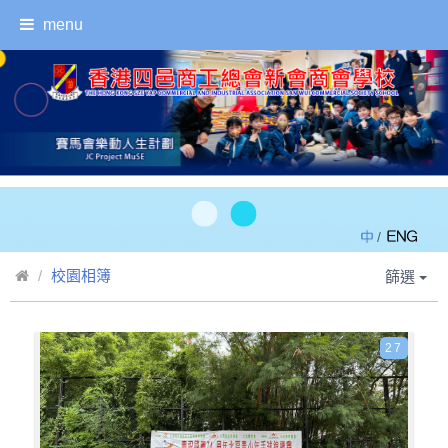
menu
/
校園相簿
篩選
27