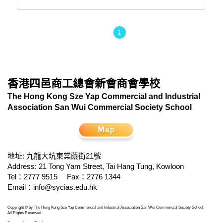
1
香港四邑商工總會新會商會學校
The Hong Kong Sze Yap Commercial and Industrial
Association San Wui Commercial Society School
地址: 九龍大坑東棠蔭街21號
Address: 21 Tong Yam Street, Tai Hang Tung, Kowloon
Tel：2777 9515
Fax：2776 1344
Email：
info@sycias.edu.hk
Copyright © by The Hong Kong Sze Yap Commercial and Industrial Association San Wui Commercial Society School.
All Rights Reserved.