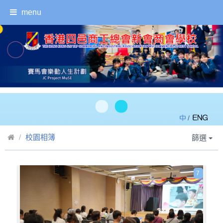
menu
/
校園相簿
篩選
7