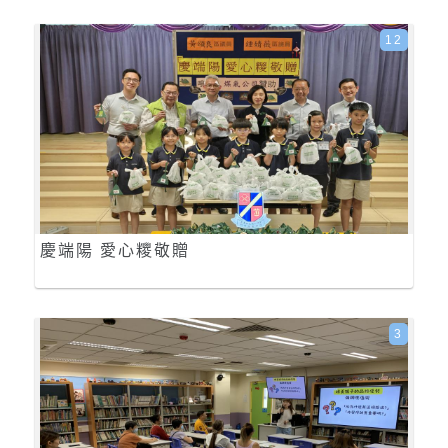
12
慶端陽 愛心糭敬贈
3