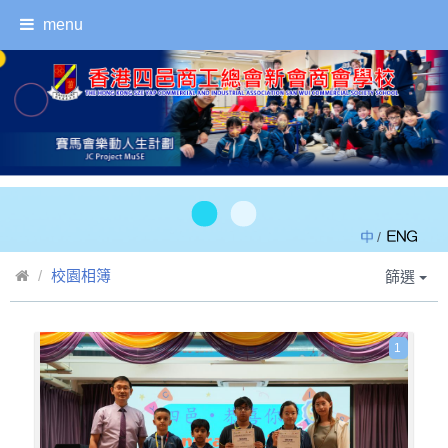
menu
/
校園相簿
篩選
1