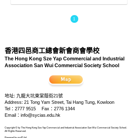
1
香港四邑商工總會新會商會學校
The Hong Kong Sze Yap Commercial and Industrial
Association San Wui Commercial Society School
地址: 九龍大坑東棠蔭街21號
Address: 21 Tong Yam Street, Tai Hang Tung, Kowloon
Tel：2777 9515
Fax：2776 1344
Email：
info@sycias.edu.hk
Copyright © by The Hong Kong Sze Yap Commercial and Industrial Association San Wui Commercial Society School.
All Rights Reserved.
Powered by
myID ltd
.