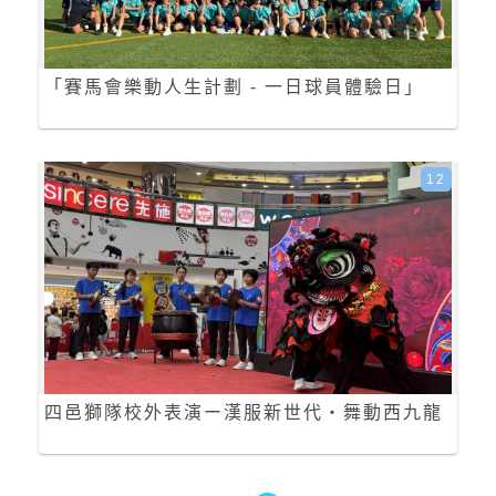
「賽馬會樂動人生計劃 - 一日球員體驗日」
12
四邑獅隊校外表演ー漢服新世代・舞動西九龍