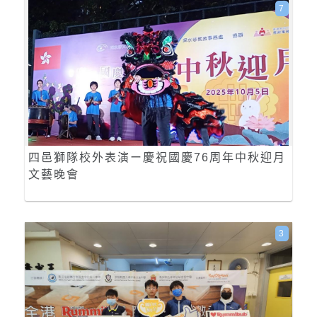
7
四邑獅隊校外表演ー慶祝國慶76周年中秋迎月
文藝晚會
3