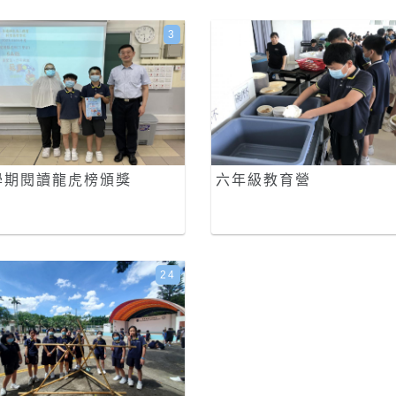
3
學期閱讀龍虎榜頒獎
六年級教育營
24