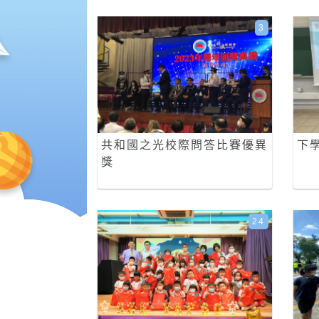
3
共和國之光校際問答比賽優異
下
獎
24