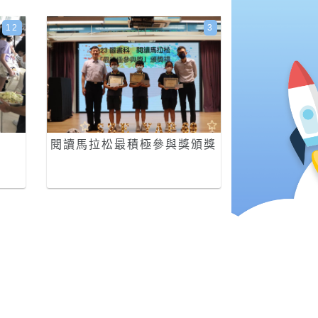
12
3
閱讀馬拉松最積極參與獎頒獎