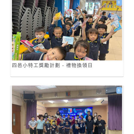
8
四邑小特工獎勵計劃 - 禮物換領日
6