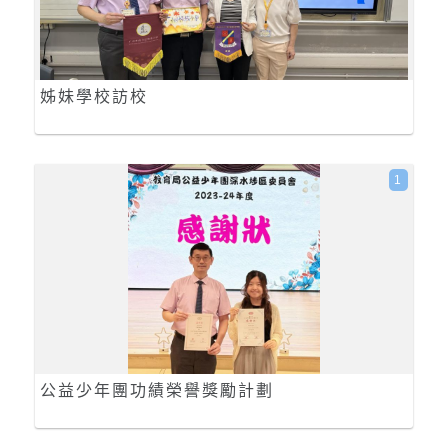
姊妹學校訪校
1
公益少年團功績榮譽獎勵計劃