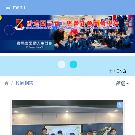
menu
/
校園相簿
篩選
6