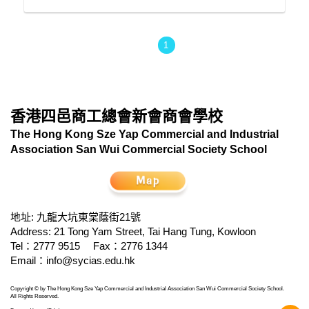
1
香港四邑商工總會新會商會學校
The Hong Kong Sze Yap Commercial and Industrial
Association San Wui Commercial Society School
地址: 九龍大坑東棠蔭街21號
Address: 21 Tong Yam Street, Tai Hang Tung, Kowloon
Tel：2777 9515
Fax：2776 1344
Email：
info@sycias.edu.hk
Copyright © by The Hong Kong Sze Yap Commercial and Industrial Association San Wui Commercial Society School.
All Rights Reserved.