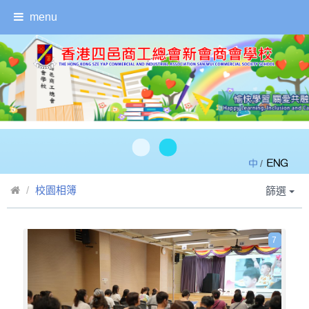
menu
/
校園相簿
篩選
7