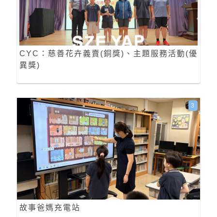
CYC：慈善花卉義賣(銅獎)、主題服務活動(優
異獎)
3
故事爸媽充電站