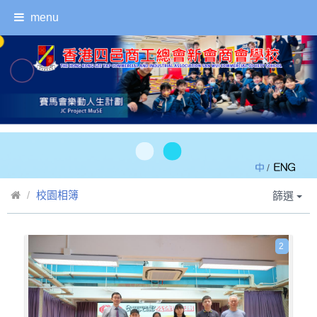
menu
/
校園相簿
篩選
2