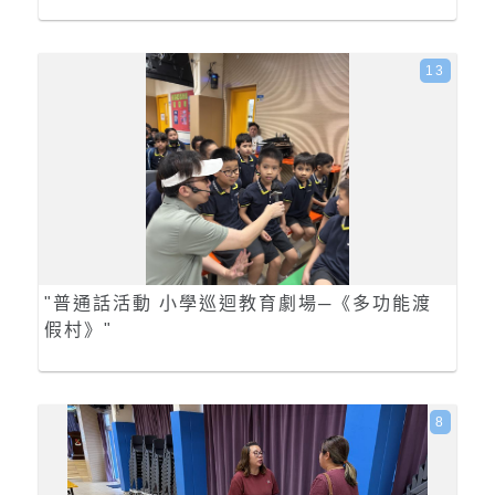
13
"普通話活動 小學巡迴教育劇場─《多功能渡
假村》"
8