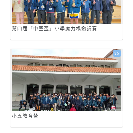
第四屆「中聖盃」小學魔力橋邀請賽
35
小五教育營