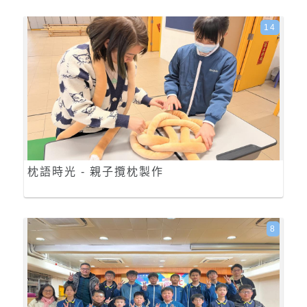
14
枕語時光 - 親子攬枕製作
8