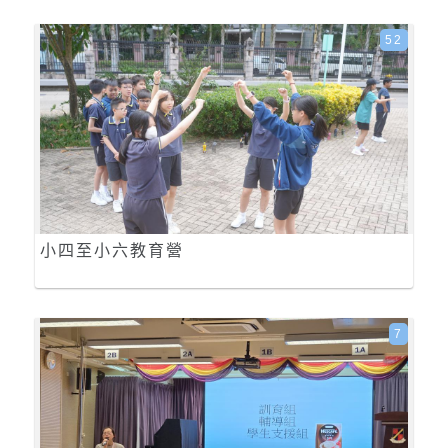
52
小四至小六教育營
7