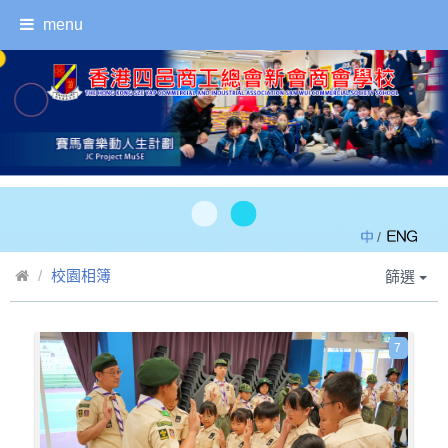
menu
/
校園相簿
篩選
7