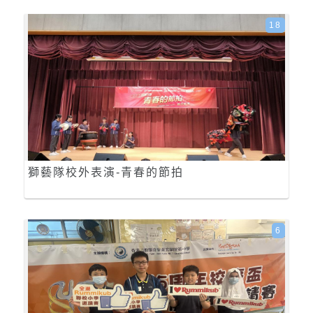
18
獅藝隊校外表演-青春的節拍
6