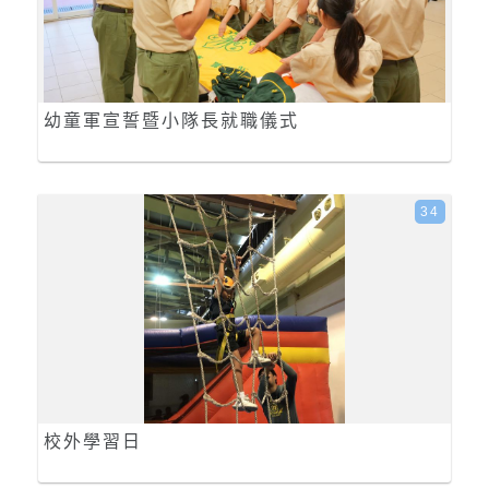
幼童軍宣誓暨小隊長就職儀式
34
校外學習日