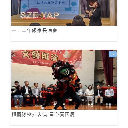
一、二年級家長晚會
17
獅藝隊校外表演-童心賀國慶