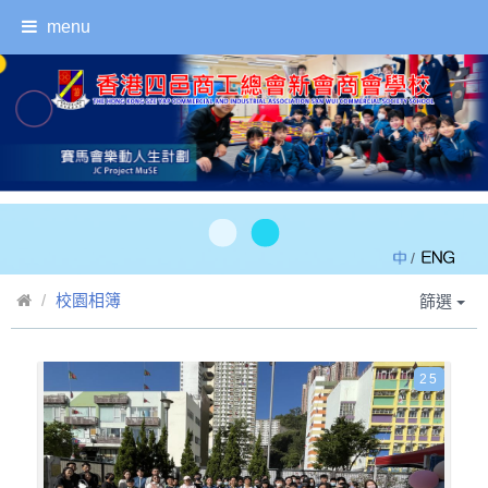
menu
/
校園相簿
篩選
25