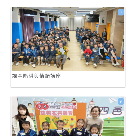
3
課金陷阱與情緒講座
9