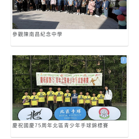
參觀陳南昌紀念中學
7
慶祝國慶75周年北區青少年手球錦標賽