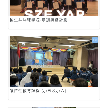
恒生乒乓球學院-章別獎勵計劃
10
護苗性教育課程 (小五及小六)