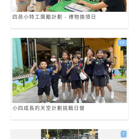
四邑小特工獎勵計劃 - 禮物換領日
39
小四成長的天空計劃挑戰日營
7