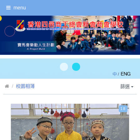
menu
/
校園相簿
篩選
18