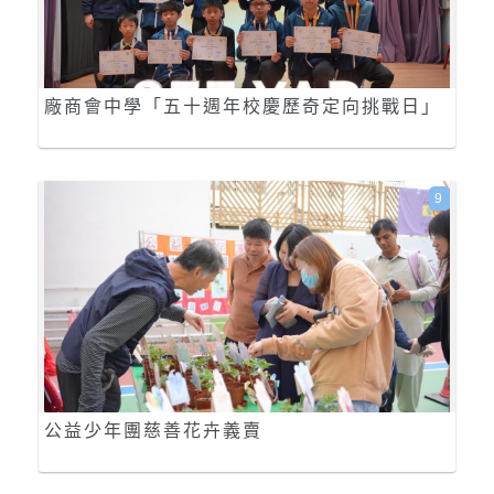
廠商會中學「五十週年校慶歷奇定向挑戰日」
9
公益少年團慈善花卉義賣