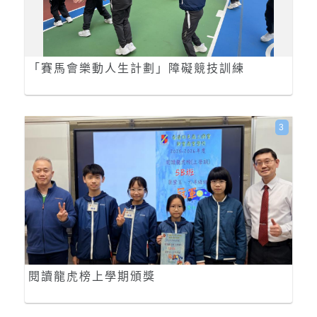
「賽馬會樂動人生計劃」障礙競技訓練
3
閱讀龍虎榜上學期頒獎