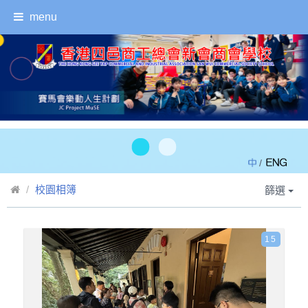
menu
/
校園相簿
篩選
15